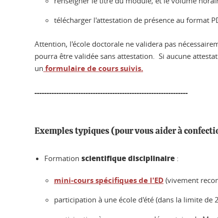
renseigner le titre du module, et le volume horai
télécharger l'attestation de présence au format 
Attention, l'école doctorale ne validera pas nécessair
pourra être validée sans attestation. Si aucune attestat
un
formulaire de cours suivis.
---------------------------------------------------------------
Exemples typiques (pour vous aider à confectio
scientifique disciplinaire
Formation
:
mini-cours spécifiques de l'ED
(vivement reco
participation à une école d'été (dans la limite d