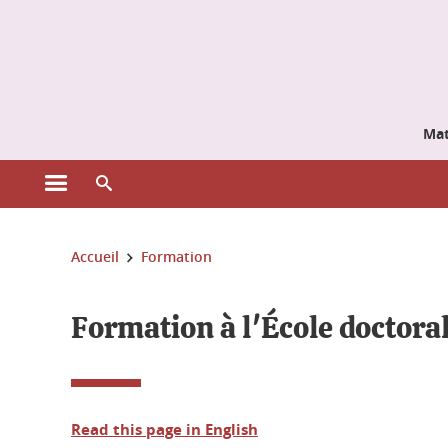
Gestion des cookies
Mat
Ouvrir le menu principal
Ouvrir le moteur de recherche
Vous êtes ici :
Accueil
Formation
Formation à l'École doctora
Read this page in English