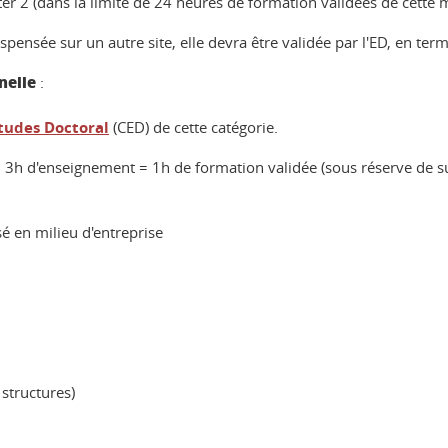
r 2 (dans la limite de 24 heures de formation validées de cette 
ispensée sur un autre site, elle devra être validée par l'ED, en te
nelle
:
tudes Doctoral
(CED) de cette catégorie.
z, 3h d'enseignement = 1h de formation validée (sous réserve de 
é en milieu d'entreprise
 structures)