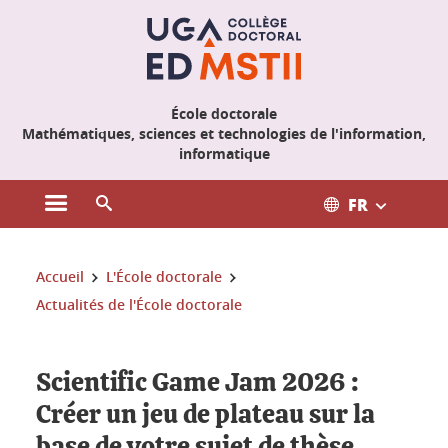
Gestion des cookies
École doctorale
Mathématiques, sciences et technologies de l'information,
informatique
FR
Ouvrir le menu principal
Ouvrir le moteur de recherche
Vous êtes ici :
Accueil
L'École doctorale
Actualités de l'École doctorale
Scientific Game Jam 2026 :
Créer un jeu de plateau sur la
base de votre sujet de thèse