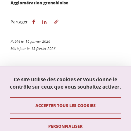
Agglomération grenobloise
Partager sur Facebook
Partager sur LinkedIn
Partager
Publié le 16 janvier 2026
Mis à jour le 13 février 2026
Ce site utilise des cookies et vous donne le
École doctorale Mathématiques, sciences et
technologies de l'information, informatique
contrôle sur ceux que vous souhaitez activer.
(MSTII)
Maison du doctorat Jean Kuntzmann
110 rue de la Chimie
ACCEPTER TOUS LES COOKIES
38400 Saint-Martin-d'Hères
France
ed-mstii@univ-grenoble-alpes.fr
PERSONNALISER