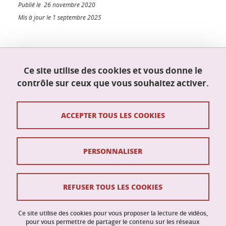
Publié le 26 novembre 2020
Mis à jour le 1 septembre 2025
École doctorale Mathématiques, sciences et
Ce site utilise des cookies et vous donne le
technologies de l'information, informatique
contrôle sur ceux que vous souhaitez activer.
(MSTII)
Maison du doctorat Jean Kuntzmann
110 rue de la Chimie
ACCEPTER TOUS LES COOKIES
38400 Saint-Martin-d'Hères
France
ed-mstii@univ-grenoble-alpes.fr
PERSONNALISER
Contacts
REFUSER TOUS LES COOKIES
Crédits
Ce site utilise des cookies pour vous proposer la lecture de vidéos,
Mentions légales
pour vous permettre de partager le contenu sur les réseaux