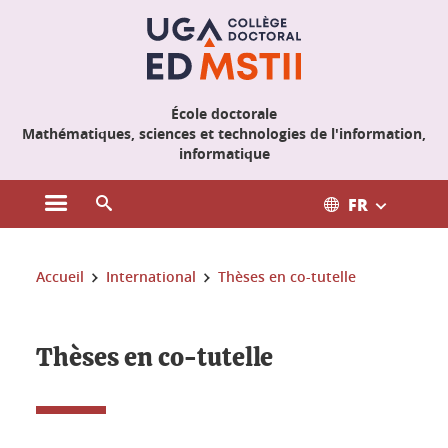
Gestion des cookies
École doctorale
Mathématiques, sciences et technologies de l'information,
informatique
FR
Ouvrir le menu principal
Ouvrir le moteur de recherche
Vous êtes ici :
Accueil
International
Thèses en co-tutelle
Thèses en co-tutelle