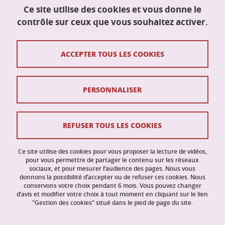
École doctorale Mathématiques, sciences et
Ce site utilise des cookies et vous donne le
technologies de l'information, informatique
contrôle sur ceux que vous souhaitez activer.
(MSTII)
Maison du doctorat Jean Kuntzmann
110 rue de la Chimie
ACCEPTER TOUS LES COOKIES
38400 Saint-Martin-d'Hères
France
ed-mstii@univ-grenoble-alpes.fr
PERSONNALISER
Contacts
REFUSER TOUS LES COOKIES
Crédits
Ce site utilise des cookies pour vous proposer la lecture de vidéos,
Mentions légales
pour vous permettre de partager le contenu sur les réseaux
sociaux, et pour mesurer l’audience des pages. Nous vous
donnons la possibilité d’accepter ou de refuser ces cookies. Nous
Données personnelles
conservons votre choix pendant 6 mois. Vous pouvez changer
d’avis et modifier votre choix à tout moment en cliquant sur le lien
Gestion des cookies
"Gestion des cookies" situé dans le pied de page du site.
Accessibilité : non conforme