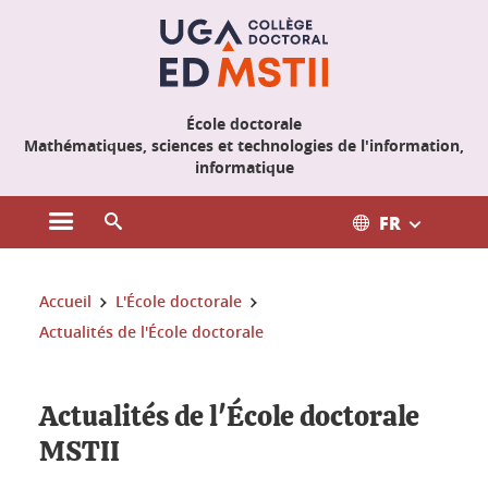
Gestion des cookies
École doctorale
Mathématiques, sciences et technologies de l'information,
informatique
FR
Ouvrir le menu principal
Ouvrir le moteur de recherche
Vous êtes ici :
Accueil
L'École doctorale
Actualités de l'École doctorale
Actualités de l'École doctorale
MSTII