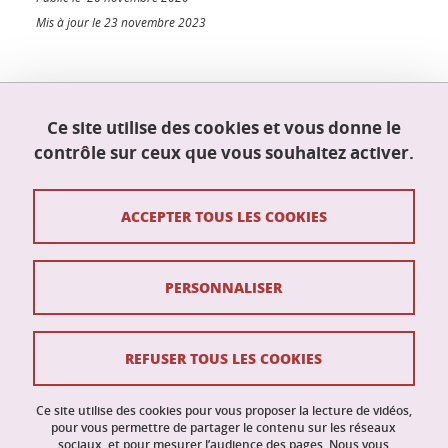
Mis à jour le 23 novembre 2023
École doctorale Mathématiques, sciences et
Ce site utilise des cookies et vous donne le
technologies de l'information, informatique
contrôle sur ceux que vous souhaitez activer.
(MSTII)
Maison du doctorat Jean Kuntzmann
110 rue de la Chimie
ACCEPTER TOUS LES COOKIES
38400 Saint-Martin-d'Hères
France
ed-mstii@univ-grenoble-alpes.fr
PERSONNALISER
Contacts
REFUSER TOUS LES COOKIES
Crédits
Ce site utilise des cookies pour vous proposer la lecture de vidéos,
Mentions légales
pour vous permettre de partager le contenu sur les réseaux
sociaux, et pour mesurer l’audience des pages. Nous vous