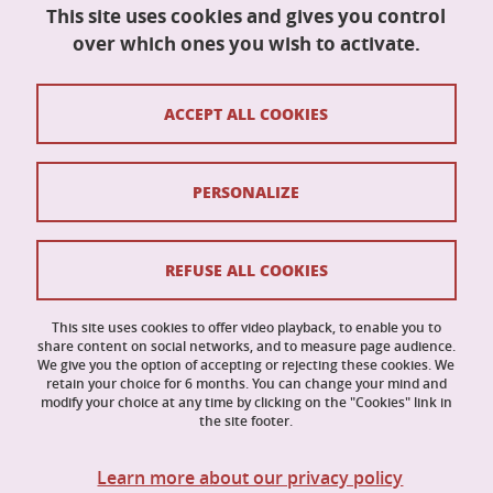
This site uses cookies and gives you control
Science and Technology, Computer Science
Maison du doctorat Jean Kuntzmann
over which ones you wish to activate.
110 rue de la Chimie
38400 Saint-Martin-d'Hères
France
ACCEPT ALL COOKIES
ed-mstii@univ-grenoble-alpes.fr
PERSONALIZE
Contacts
Credits
REFUSE ALL COOKIES
Legal Informations
This site uses cookies to offer video playback, to enable you to
share content on social networks, and to measure page audience.
Personal data
We give you the option of accepting or rejecting these cookies. We
retain your choice for 6 months. You can change your mind and
Cookies
modify your choice at any time by clicking on the "Cookies" link in
the site footer.
Website accessibility: not compliant
Learn more about our privacy policy