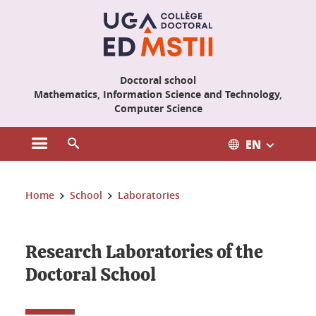
Cookies management
Doctoral school
Mathematics, Information Science and Technology,
Computer Science
EN
Open the main menu
Open the search engine
You are here:
Home
School
Laboratories
Research Laboratories of the
Doctoral School